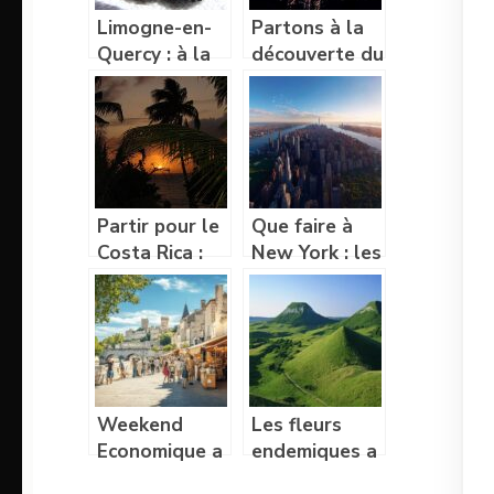
Limogne-en-
Partons à la
Quercy : à la
découverte du
découverte
Parc Naturel
des dolmens
Régional des
Causses du
Quercy
Partir pour le
Que faire à
Costa Rica :
New York : les
une bonne
incontournables
idée pour les
pour un séjour
vacances
réussi
Weekend
Les fleurs
Economique a
endemiques a
Avignon : Les
admirer sur le