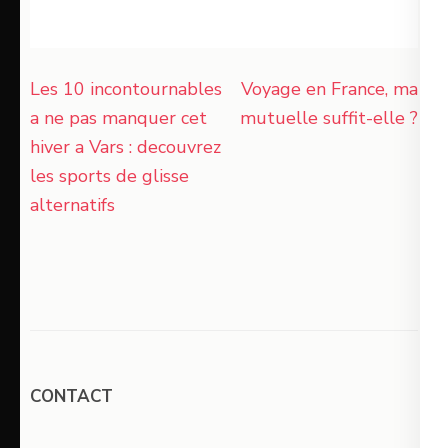
Bons Plans de
GR400 : le
la Basse
tour des
Saison
volcans du
Navigation
Cantal
Les 10 incontournables
Voyage en France, ma
de
a ne pas manquer cet
mutuelle suffit-elle ?
l’article
hiver a Vars : decouvrez
les sports de glisse
alternatifs
CONTACT