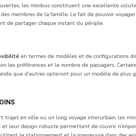
vertes, les minibus constituent une excellente soluti
 des membres de la famille. Le fait de pouvoir voyage
t de partager chaque instant du périple.
xibilité
en termes de modèles et de configurations disp
elon les préférences et le nombre de passagers. Certa
andis que d’autres opteront pour un modèle de plus gra
SOINS
t trajet en ville ou un long voyage interurbain, les mi
et leur design robuste permettent de couvrir n’import
cilitent le stationnement et la manœuvre dans des esp