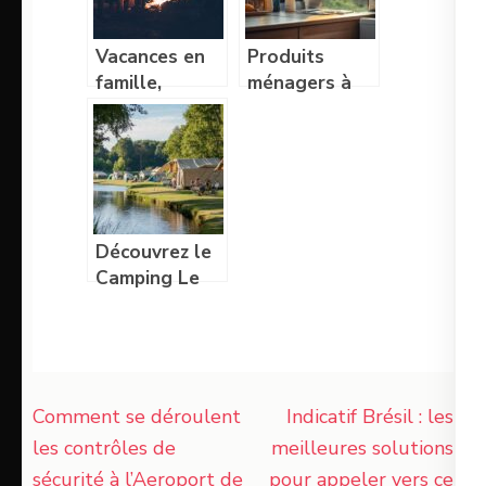
Vacances en
Produits
famille,
ménagers à
pourquoi
avoir lors d’un
opter pour un
séjour en
camping ?
mobil-home
Découvrez le
Camping Le
Cormoran 5
étoiles à
Sainte-Mère-
Église et
Navigation
profitez de
Comment se déroulent
Indicatif Brésil : les
nos
de
les contrôles de
meilleures solutions
promotions
l’article
sécurité à l’Aeroport de
pour appeler vers ce