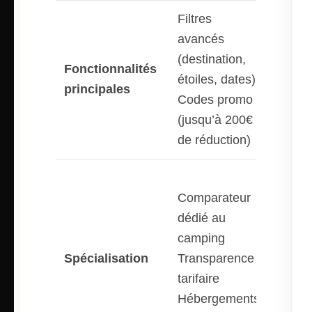
Filtres
Carte
avancés
intera
(destination,
Fonctionnalités
Applic
étoiles, dates)
principales
mobil
Codes promo
Compa
(jusqu’à 200€
100% g
de réduction)
Compa
Comparateur
généra
dédié au
Multi-
camping
destin
Spécialisation
Transparence
(Franc
tarifaire
Espag
Hébergements
Belgiq