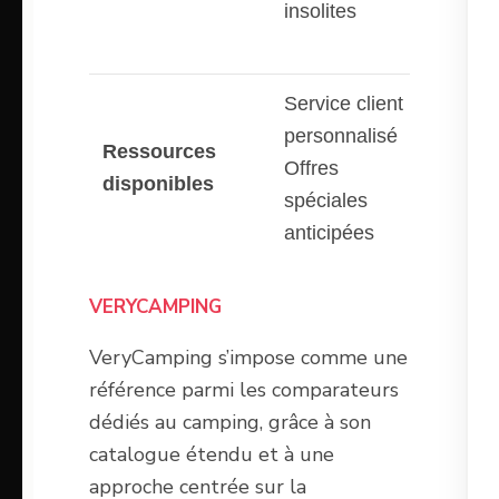
insolites
Portug
Italie)
Service client
Reche
personnalisé
Ressources
multic
Offres
disponibles
Filtres
spéciales
budge
anticipées
VERYCAMPING
VeryCamping s’impose comme une
référence parmi les comparateurs
dédiés au camping, grâce à son
catalogue étendu et à une
approche centrée sur la