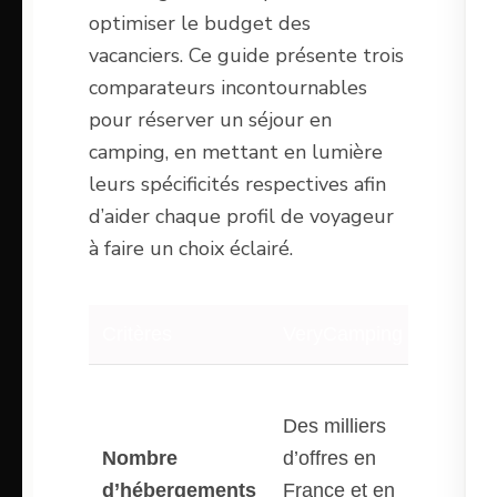
optimiser le budget des
vacanciers. Ce guide présente trois
comparateurs incontournables
pour réserver un séjour en
camping, en mettant en lumière
leurs spécificités respectives afin
d’aider chaque profil de voyageur
à faire un choix éclairé.
Critères
VeryCamping
Cozyc
48 11
Des milliers
campi
Nombre
d’offres en
France
d’hébergements
France et en
345 2