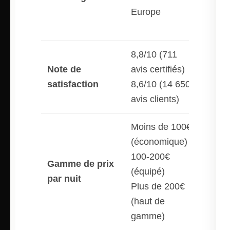
Europe
héber
totaux
8,8/10 (711
Note de
avis certifiés)
Évalua
satisfaction
8,6/10 (14 650
jusqu’
avis clients)
Moins de 100€
(économique)
Moins
100-200€
Gamme de prix
100€
(équipé)
par nuit
100-2
Plus de 200€
Plus 
(haut de
gamme)