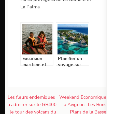
La Palma.
Excursion
Planifier un
maritime et
voyage sur-
sensations
mesure
fortes : le prix
parfait aux
des locations
Maldives
de jet-ski à
Navigation
Dubaï
Les fleurs endemiques
Weekend Economique
de
a admirer sur le GR400
a Avignon : Les Bons
l’article
: le tour des volcans du
Plans de la Basse